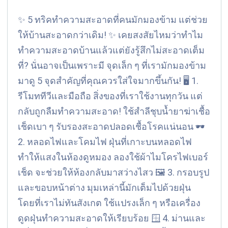
✨ 5 ทริคทำความสะอาดที่คนมักมองข้าม แต่ช่วย
ให้บ้านสะอาดกว่าเดิม! ✨ เคยสงสัยไหมว่าทำไม
ทำความสะอาดบ้านแล้วแต่ยังรู้สึกไม่สะอาดเต็ม
ที่? นั่นอาจเป็นเพราะมี จุดเล็ก ๆ ที่เรามักมองข้าม
มาดู 5 จุดสำคัญที่คุณควรใส่ใจมากขึ้นกัน! 🖥️ 1.
รีโมททีวีและมือถือ สิ่งของที่เราใช้งานทุกวัน แต่
กลับถูกลืมทำความสะอาด! ใช้สำลีชุบน้ำยาฆ่าเชื้อ
เช็ดเบา ๆ รับรองสะอาดปลอดเชื้อโรคแน่นอน 🕶️
2. หลอดไฟและโคมไฟ ฝุ่นที่เกาะบนหลอดไฟ
ทำให้แสงในห้องดูหมอง ลองใช้ผ้าไมโครไฟเบอร์
เช็ด จะช่วยให้ห้องกลับมาสว่างไสว 🖼️ 3. กรอบรูป
และขอบหน้าต่าง มุมเหล่านี้มักเต็มไปด้วยฝุ่น
โดยที่เราไม่ทันสังเกต ใช้แปรงเล็ก ๆ หรือเครื่อง
ดูดฝุ่นทำความสะอาดให้เรียบร้อย 🪟 4. ม่านและ