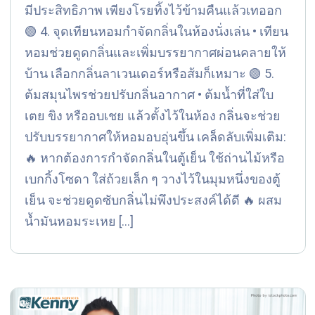
มีประสิทธิภาพ เพียงโรยทิ้งไว้ข้ามคืนแล้วเทออก
🟢 4. จุดเทียนหอมกำจัดกลิ่นในห้องนั่งเล่น • เทียน
หอมช่วยดูดกลิ่นและเพิ่มบรรยากาศผ่อนคลายให้
บ้าน เลือกกลิ่นลาเวนเดอร์หรือส้มก็เหมาะ 🟢 5.
ต้มสมุนไพรช่วยปรับกลิ่นอากาศ • ต้มน้ำที่ใส่ใบ
เตย ขิง หรืออบเชย แล้วตั้งไว้ในห้อง กลิ่นจะช่วย
ปรับบรรยากาศให้หอมอบอุ่นขึ้น เคล็ดลับเพิ่มเติม:
🔥 หากต้องการกำจัดกลิ่นในตู้เย็น ใช้ถ่านไม้หรือ
เบกกิ้งโซดา ใส่ถ้วยเล็ก ๆ วางไว้ในมุมหนึ่งของตู้
เย็น จะช่วยดูดซับกลิ่นไม่พึงประสงค์ได้ดี 🔥 ผสม
น้ำมันหอมระเหย […]