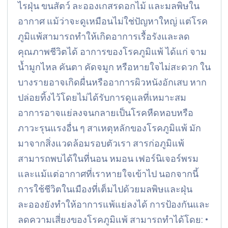
ไรฝุ่น ขนสัตว์ ละอองเกสรดอกไม้ และมลพิษใน
อากาศ แม้ว่าจะดูเหมือนไม่ใช่ปัญหาใหญ่ แต่โรค
ภูมิแพ้สามารถทำให้เกิดอาการเรื้อรังและลด
คุณภาพชีวิตได้ อาการของโรคภูมิแพ้ ได้แก่ จาม
น้ำมูกไหล คันตา คัดจมูก หรือหายใจไม่สะดวก ใน
บางรายอาจเกิดผื่นหรืออาการผิวหนังอักเสบ หาก
ปล่อยทิ้งไว้โดยไม่ได้รับการดูแลที่เหมาะสม
อาการอาจแย่ลงจนกลายเป็นโรคหืดหอบหรือ
ภาวะรุนแรงอื่น ๆ สาเหตุหลักของโรคภูมิแพ้ มัก
มาจากสิ่งแวดล้อมรอบตัวเรา สารก่อภูมิแพ้
สามารถพบได้ในที่นอน หมอน เฟอร์นิเจอร์พรม
และแม้แต่อากาศที่เราหายใจเข้าไป นอกจากนี้
การใช้ชีวิตในเมืองที่เต็มไปด้วยมลพิษและฝุ่น
ละอองยังทำให้อาการแพ้แย่ลงได้ การป้องกันและ
ลดความเสี่ยงของโรคภูมิแพ้ สามารถทำได้โดย: •