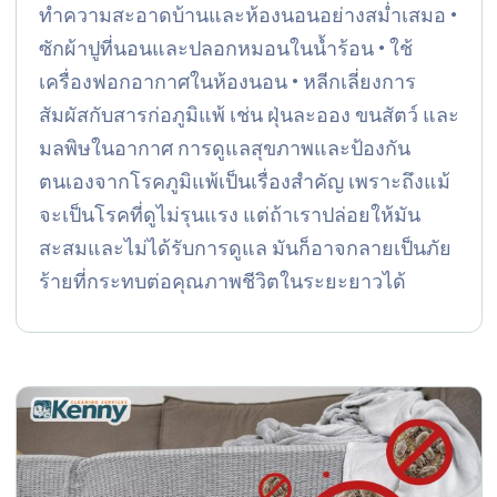
ทำความสะอาดบ้านและห้องนอนอย่างสม่ำเสมอ •
ซักผ้าปูที่นอนและปลอกหมอนในน้ำร้อน • ใช้
เครื่องฟอกอากาศในห้องนอน • หลีกเลี่ยงการ
สัมผัสกับสารก่อภูมิแพ้ เช่น ฝุ่นละออง ขนสัตว์ และ
มลพิษในอากาศ การดูแลสุขภาพและป้องกัน
ตนเองจากโรคภูมิแพ้เป็นเรื่องสำคัญ เพราะถึงแม้
จะเป็นโรคที่ดูไม่รุนแรง แต่ถ้าเราปล่อยให้มัน
สะสมและไม่ได้รับการดูแล มันก็อาจกลายเป็นภัย
ร้ายที่กระทบต่อคุณภาพชีวิตในระยะยาวได้